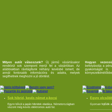
Milyen autót válasszunk?
Új jármű vásárlásakor
Hogyan vezessü
rendkívül sok szempont merül fel a vásárlóban. Az
befolyásolja a pén
alábbiakban rávilágítunk néhány kevésbé ismert, de
gyakoriságát is.
annál fontosabb információra és adatra, melyek
környezetkímélőbbe
segíthetnek meghozni a jó döntést.
Sok hibrid, kevés német e-kocsi
Egyre olcsób
Egyre bővül a japán hibridek eladása. Németországban
Gyorsan fejlődik a
viszont még kevés elektromos autó fut.