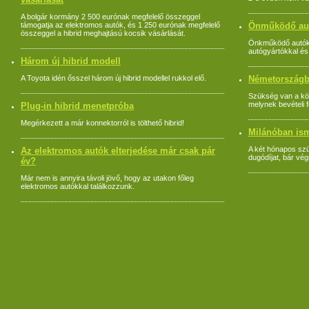
A bolgár kormány 2 500 eurónak megfelelő összeggel
támogatja az elektromos autók, és 1 250 eurónak megfelelő
Önműködő au
összeggel a hibrid meghajtású kocsik vásárlását.
Önkműködő autókr
autógyártókkal és
Három új hibrid modell
A Toyota idén ősszel három új hibrid modellel rukkol elő.
Németországba
Szükség van a köz
melynek bevételi f
Plug-in hibrid menetpróba
Megérkezett a már konnektorról is tölthető hibrid!
Milánóban ism
A két hónapos szü
Az elektromos autók elterjedése már csak pár
dugódíjat, bár vég
év?
Már nem is annyira távoli jövő, hogy az utakon főleg
elektromos autókkal találkozzunk.