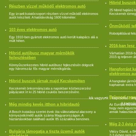
Hibrid buszo
Részben vízzel működő elektromos autó
25 hibrid hajtású b
Egy izraeli kutatócsoport részben vízzel működő elektromos
Kecskemét tömeg
autót készített. A hatótávolság 1600 kilométer.
Önműködő teh
103 éves elektromos autó
Robotpilótával fel
Egy 1910-ben gyártott elektromos autó került kalapács alá a
múlt héten.
2016-ban lesz
Hibrid autóbusz magyar mérnökök
Várhatóan 2016-ba
2015-ig teljesen á
fejlesztésében
Könnyűszerkezetes hibrid autóbusz fejlesztésén dolgozik
egy háromszáz fős magyar mérnökgárda.
Hangforrást k
elektromos au
Hibrid buszok járnak majd Kecskeméten
A hangtalan jármű
kaphatnak extra 
Kecskemét önkormányzata a napokban közbeszerzési
pályázatot írt ki 25 hibrid csuklós beszerzésére.
Brüsszel raga
kik vagyunk
::
kapcsolat
::
im
A kampán
Még mindig kevés itthon a hibridautó
Az Európai Bizotts
hogy nem egyeznek
A Bosch kutatása szerint évek óta változatlanul alacsony a
annak halasztás
környezetkímélő autók száma Magyarországon. A
háztartásokban található autók 85 százaléka benzines.
Még 2-3 évig 
Bulgária támogatja a tiszta üzemű autók
Vitézy Dávid, a B
2-3 évben nem vá
vásárlását